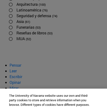
Arquitectura
(100)
Latinoamérica
(76)
Seguridad y defensa
(74)
Asia
(61)
Funerarias
(53)
Reseñas de libros
(53)
MUA
(52)
Pensar
Leer
Escribir
Opinar
Mirar
Quiénes somos
The University of Navarra website uses our own and third-
party cookies to store and retrieve information when you
BeBrave
browse. Different types of cookies have different purposes.