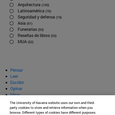
Arquitectura
(100)
Latinoamérica
(76)
Seguridad y defensa
(74)
Asia
(61)
Funerarias
(53)
Reseñas de libros
(53)
MUA
(52)
Pensar
Leer
Escribir
Opinar
Mirar
Quiénes somos
The University of Navarra website uses our own and third-
party cookies to store and retrieve information when you
BeBrave
browse. Different types of cookies have different purposes.