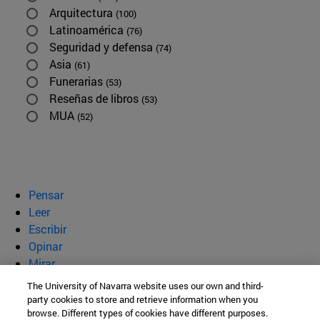
Arquitectura
(100)
Latinoamérica
(76)
Seguridad y defensa
(74)
Asia
(61)
Funerarias
(53)
Reseñas de libros
(53)
MUA
(52)
Pensar
Leer
Escribir
Opinar
Mirar
Quiénes somos
The University of Navarra website uses our own and third-
party cookies to store and retrieve information when you
BeBrave
browse. Different types of cookies have different purposes.