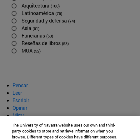
Arquitectura
(100)
Latinoamérica
(76)
Seguridad y defensa
(74)
Asia
(61)
Funerarias
(53)
Reseñas de libros
(53)
MUA
(52)
Pensar
Leer
Escribir
Opinar
Mirar
Quiénes somos
The University of Navarra website uses our own and third-
party cookies to store and retrieve information when you
BeBrave
browse. Different types of cookies have different purposes.