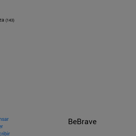
nza
(143)
nsar
BeBrave
er
ribir