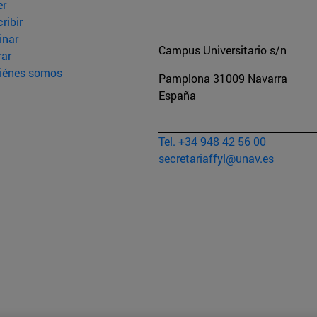
er
ribir
inar
Campus Universitario s/n
rar
iénes somos
Pamplona
31009
Navarra
España
Tel. +34 948 42 56 00
secretariaffyl@unav.es