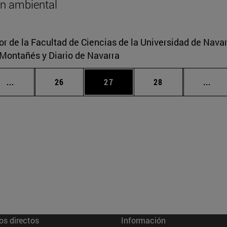
n ambiental
or de la Facultad de Ciencias de la Universidad de Navar
o Montañés y Diario de Navarra
Páginas intermedias Use TAB para desplazarse.
Página
Página
Página
Pági
...
26
27
28
...
os directos
Información