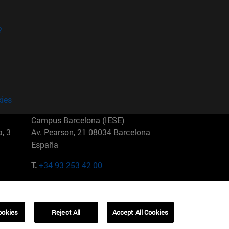
?
kies
Campus Barcelona (IESE)
, 3
Av. Pearson, 21 08034 Barcelona
España
T.
+34 93 253 42 00
Campus Sao Paulo (IESE)
5
Rua Martiniano de Carvalho, 573
01321001 Bela Vista Brasil
ookies
Reject All
Accept All Cookies