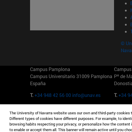
© Uni
Nava
Campus Pamplona
Campus 
Campus Universitario 31009 Pamplona
Pº de M
España
Donosti
T.
+34 948 42 56 00
info@unav.es
T.
+34 9
Campus Madrid (IESE)
Campus 
The University of Navarra website uses our own and third-party cookies 
Camino del Cerro Águila 3 28023
165 W 5
Different types of cookies have different purposes. For example, to identi
Madrid España
EE.UU
browsing habits respecting your privacy, or personalize how the content 
to enable or accept them all. This banner will remain active until you ch