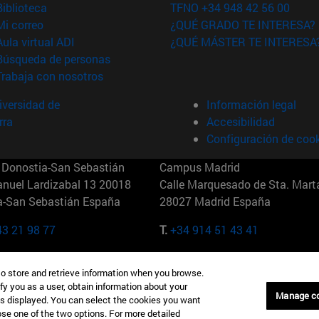
(abre en nueva ventana)
Biblioteca
TFNO +34 948 42 56 00
(abre en nueva ventana)
Mi correo
¿QUÉ GRADO TE INTERESA?
(abre en nueva ventana)
Aula virtual ADI
¿QUÉ MÁSTER TE INTERESA
(abre en nueva ventana)
Búsqueda de personas
(abre en nueva ventana)
Trabaja con nosotros
versidad de
Información legal
rra
Accesibilidad
Configuración de coo
Donostia-San Sebastián
Campus Madrid
anuel Lardizabal 13 20018
Calle Marquesado de Sta. Marta
a-San Sebastián España
28027 Madrid España
43 21 98 77
T.
+34 914 51 43 41
Nueva York (IESE)
Campus Munich (IESE)
to store and retrieve information when you browse.
7th St 10019-2201 Nueva York
Maria-Theresia-Straße 15 8167
fy you as a user, obtain information about your
Múnich Alemania
Manage c
is displayed. You can select the cookies you want
oose one of the two options. For more detailed