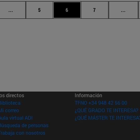
Páginas intermedias Use TAB para desplazarse.
Página
Página
Página
Págin
...
5
6
7
...
os directos
Información
(abre en nueva ventana)
Biblioteca
TFNO +34 948 42 56 00
(abre en nueva ventana)
Mi correo
¿QUÉ GRADO TE INTERESA?
(abre en nueva ventana)
Aula virtual ADI
¿QUÉ MÁSTER TE INTERESA
(abre en nueva ventana)
Búsqueda de personas
(abre en nueva ventana)
Trabaja con nosotros