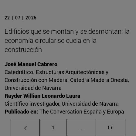
22 | 07 | 2025
Edificios que se montan y se desmontan: la
economía circular se cuela en la
construcción
José Manuel Cabrero
Catedrático. Estructuras Arquitectónicas y
Construcción con Madera. Cátedra Madera Onesta,
Universidad de Navarra
Rayder Willian Leonardo Laura
Científico investigador, Universidad de Navarra
Publicado en:
The Conversation España y Europa
Página
Páginas intermedias Us
Página
1
...
17