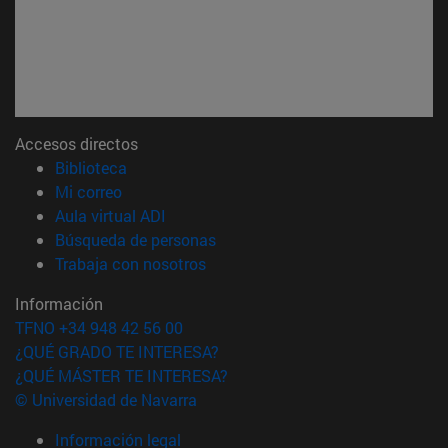
Accesos directos
(abre en nueva ventana)
Biblioteca
(abre en nueva ventana)
Mi correo
(abre en nueva ventana)
Aula virtual ADI
(abre en nueva ventana)
Búsqueda de personas
(abre en nueva ventana)
Trabaja con nosotros
Información
TFNO +34 948 42 56 00
¿QUÉ GRADO TE INTERESA?
¿QUÉ MÁSTER TE INTERESA?
© Universidad de Navarra
Información legal