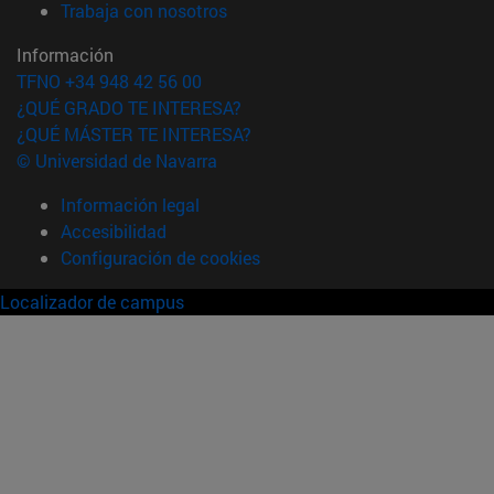
(abre en nueva ventana)
Trabaja con nosotros
Información
TFNO +34 948 42 56 00
¿QUÉ GRADO TE INTERESA?
¿QUÉ MÁSTER TE INTERESA?
© Universidad de Navarra
Información legal
Accesibilidad
Configuración de cookies
Localizador de campus