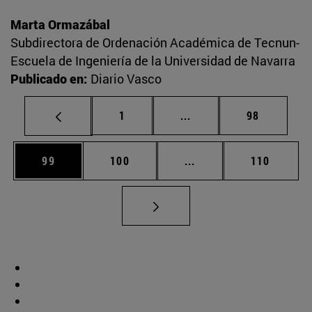
Marta Ormazábal
Subdirectora de Ordenación Académica de Tecnun-
Escuela de Ingeniería de la Universidad de Navarra
Publicado en:
Diario Vasco
Página
Páginas intermedias Us
Página
1
...
98
Página
Página
Páginas intermedias U
Página
99
100
...
110