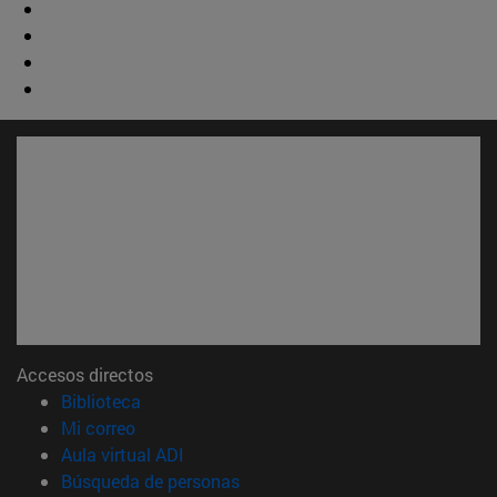
Accesos directos
(abre en nueva ventana)
Biblioteca
(abre en nueva ventana)
Mi correo
(abre en nueva ventana)
Aula virtual ADI
(abre en nueva ventana)
Búsqueda de personas