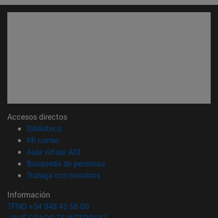
Accesos directos
(abre en nueva ventana)
Biblioteca
(abre en nueva ventana)
Mi correo
(abre en nueva ventana)
Aula virtual ADI
(abre en nueva ventana)
Búsqueda de personas
(abre en nueva ventana)
Trabaja con nosotros
Información
TFNO +34 948 42 56 00
¿QUÉ GRADO TE INTERESA?