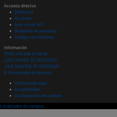
Accesos directos
(abre en nueva ventana)
Biblioteca
(abre en nueva ventana)
Mi correo
(abre en nueva ventana)
Aula virtual ADI
(abre en nueva ventana)
Búsqueda de personas
(abre en nueva ventana)
Trabaja con nosotros
Información
TFNO +34 948 42 56 00
¿QUÉ GRADO TE INTERESA?
¿QUÉ MÁSTER TE INTERESA?
© Universidad de Navarra
Información legal
Accesibilidad
Configuración de cookies
Localizador de campus