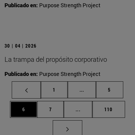
Publicado en:
Purpose Strength Project
30 | 04 | 2026
La trampa del propósito corporativo
Publicado en:
Purpose Strength Project
Página
Páginas intermedias U
Página
1
...
5
Página
Página
Páginas intermedias Use
Página
6
7
...
110