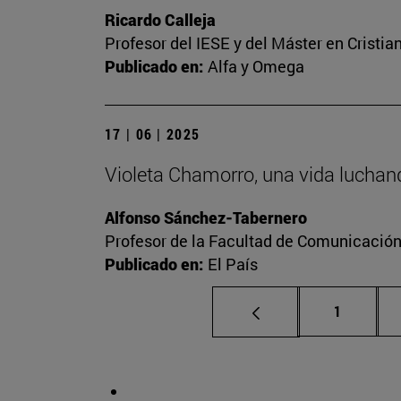
Ricardo Calleja
Profesor del IESE y del Máster en Crist
Publicado en:
Alfa y Omega
17 | 06 | 2025
Violeta Chamorro, una vida luchand
Alfonso Sánchez-Tabernero
Profesor de la Facultad de Comunicació
Publicado en:
El País
Página
1