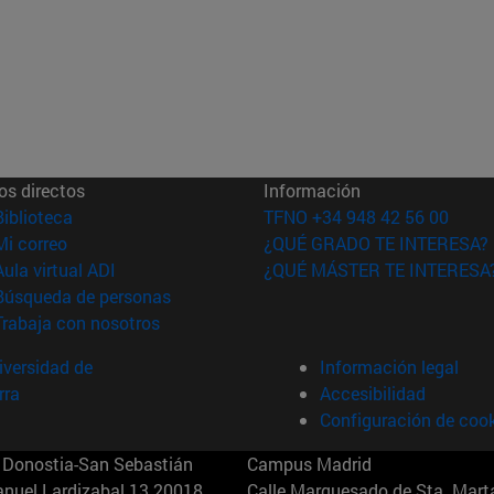
os directos
Información
(abre en nueva ventana)
Biblioteca
TFNO +34 948 42 56 00
(abre en nueva ventana)
Mi correo
¿QUÉ GRADO TE INTERESA?
(abre en nueva ventana)
Aula virtual ADI
¿QUÉ MÁSTER TE INTERESA
(abre en nueva ventana)
Búsqueda de personas
(abre en nueva ventana)
Trabaja con nosotros
versidad de
Información legal
rra
Accesibilidad
Configuración de coo
Donostia-San Sebastián
Campus Madrid
anuel Lardizabal 13 20018
Calle Marquesado de Sta. Marta