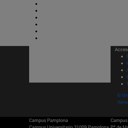
Acces
© Uni
Nava
Campus Pamplona
Campus 
Campus Universitario 31009 Pamplona
Pº de M