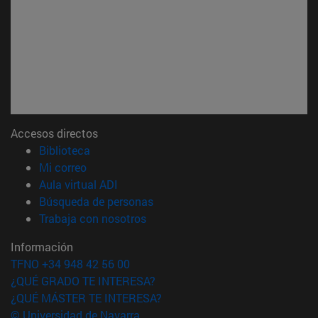
Accesos directos
(abre en nueva ventana)
Biblioteca
(abre en nueva ventana)
Mi correo
(abre en nueva ventana)
Aula virtual ADI
(abre en nueva ventana)
Búsqueda de personas
(abre en nueva ventana)
Trabaja con nosotros
Información
TFNO +34 948 42 56 00
¿QUÉ GRADO TE INTERESA?
¿QUÉ MÁSTER TE INTERESA?
© Universidad de Navarra