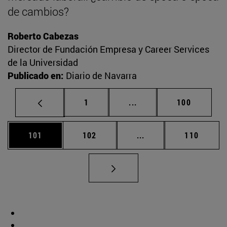
de cambios?
Roberto Cabezas
Director de Fundación Empresa y Career Services
de la Universidad
Publicado en:
Diario de Navarra
Página
Páginas intermedias Us
Página
1
...
100
Página
Página
Páginas intermedias 
Página
101
102
...
110