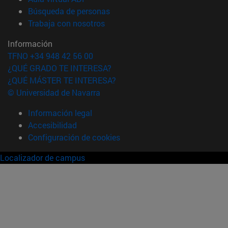
(abre en nueva ventana)
Búsqueda de personas
(abre en nueva ventana)
Trabaja con nosotros
Información
TFNO +34 948 42 56 00
¿QUÉ GRADO TE INTERESA?
¿QUÉ MÁSTER TE INTERESA?
© Universidad de Navarra
Información legal
Accesibilidad
Configuración de cookies
Localizador de campus