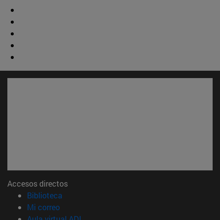
Accesos directos
(abre en nueva ventana)
Biblioteca
(abre en nueva ventana)
Mi correo
(abre en nueva ventana)
Aula virtual ADI