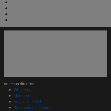
Accesos directos
(abre en nueva ventana)
Biblioteca
(abre en nueva ventana)
Mi correo
(abre en nueva ventana)
Aula virtual ADI
(abre en nueva ventana)
Búsqueda de personas