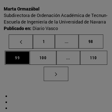
Marta Ormazábal
Subdirectora de Ordenación Académica de Tecnun-
Escuela de Ingeniería de la Universidad de Navarra
Publicado en:
Diario Vasco
Página
Páginas intermedias Us
Página
1
...
98
Página
Página
Páginas intermedias U
Página
99
100
...
110