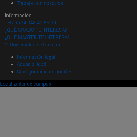
(abre en nueva ventana)
Trabaja con nosotros
Información
TFNO +34 948 42 56 00
¿QUÉ GRADO TE INTERESA?
¿QUÉ MÁSTER TE INTERESA?
© Universidad de Navarra
Información legal
Accesibilidad
Configuración de cookies
Localizador de campus