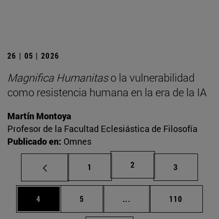
26 | 05 | 2026
Magnifica Humanitas
o la vulnerabilidad
como resistencia humana en la era de la IA
Martín Montoya
Profesor de la Facultad Eclesiástica de Filosofía
Publicado en:
Omnes
Página
2
Página
Página
1
3
Página
Página
Páginas intermedias Use
Página
4
5
...
110