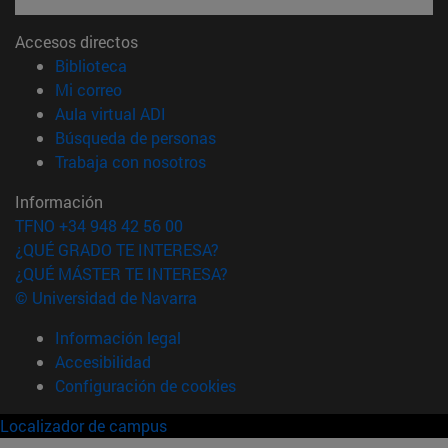
Accesos directos
(abre en nueva ventana)
Biblioteca
(abre en nueva ventana)
Mi correo
(abre en nueva ventana)
Aula virtual ADI
(abre en nueva ventana)
Búsqueda de personas
(abre en nueva ventana)
Trabaja con nosotros
Información
TFNO +34 948 42 56 00
¿QUÉ GRADO TE INTERESA?
¿QUÉ MÁSTER TE INTERESA?
© Universidad de Navarra
Información legal
Accesibilidad
Configuración de cookies
Localizador de campus