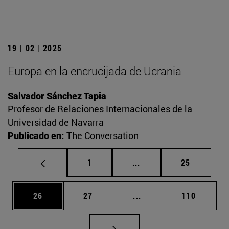
19 | 02 | 2025
Europa en la encrucijada de Ucrania
Salvador Sánchez Tapia
Profesor de Relaciones Internacionales de la
Universidad de Navarra
Publicado en:
The Conversation
Página
Páginas intermedias Us
Página
1
...
25
Página
Página
Páginas intermedias U
Página
26
27
...
110