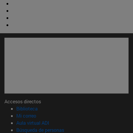
Accesos directos
(abre en nueva ventana)
Biblioteca
(abre en nueva ventana)
Mi correo
(abre en nueva ventana)
Aula virtual ADI
(abre en nueva ventana)
Búsqueda de personas