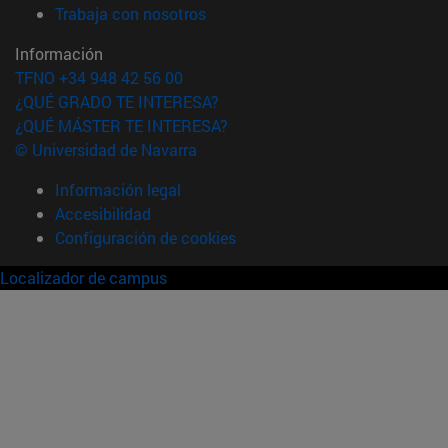
(abre en nueva ventana)
Trabaja con nosotros
Información
TFNO +34 948 42 56 00
¿QUÉ GRADO TE INTERESA?
¿QUÉ MÁSTER TE INTERESA?
© Universidad de Navarra
Información legal
Accesibilidad
Configuración de cookies
Localizador de campus