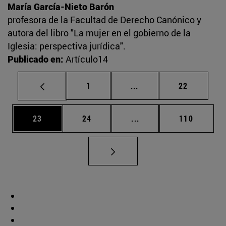
María García-Nieto Barón
profesora de la Facultad de Derecho Canónico y
autora del libro "La mujer en el gobierno de la
Iglesia: perspectiva jurídica".
Publicado en:
Artículo14
Página
Páginas intermedias Us
Página
1
...
22
Página
Página
Páginas intermedias U
Página
23
24
...
110