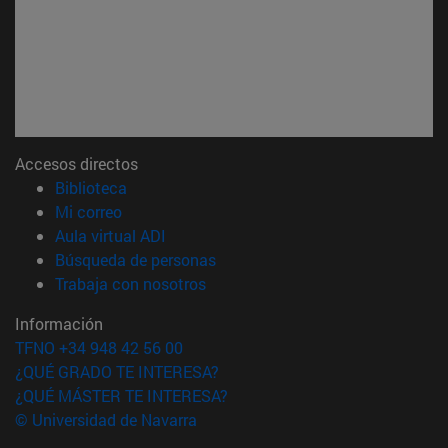
Accesos directos
(abre en nueva ventana)
Biblioteca
(abre en nueva ventana)
Mi correo
(abre en nueva ventana)
Aula virtual ADI
(abre en nueva ventana)
Búsqueda de personas
(abre en nueva ventana)
Trabaja con nosotros
Información
TFNO +34 948 42 56 00
¿QUÉ GRADO TE INTERESA?
¿QUÉ MÁSTER TE INTERESA?
© Universidad de Navarra