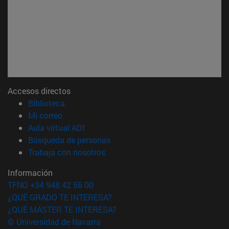
Accesos directos
(abre en nueva ventana)
Biblioteca
(abre en nueva ventana)
Mi correo
(abre en nueva ventana)
Aula virtual ADI
(abre en nueva ventana)
Búsqueda de personas
(abre en nueva ventana)
Trabaja con nosotros
Información
TFNO +34 948 42 56 00
¿QUÉ GRADO TE INTERESA?
¿QUÉ MÁSTER TE INTERESA?
© Universidad de Navarra