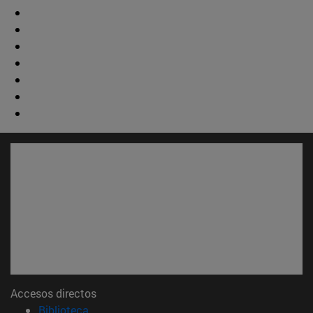
Accesos directos
(abre en nueva ventana)
Biblioteca