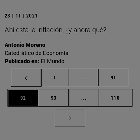
23 | 11 | 2021
Ahí está la inflación, ¿y ahora qué?
Antonio Moreno
Catedrático de Economía
Publicado en:
El Mundo
Página
Páginas intermedias Us
Página
1
...
91
Página
Página
Páginas intermedias U
Página
92
93
...
110