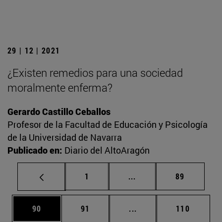
29 | 12 | 2021
¿Existen remedios para una sociedad
moralmente enferma?
Gerardo Castillo Ceballos
Profesor de la Facultad de Educación y Psicología
de la Universidad de Navarra
Publicado en:
Diario del AltoAragón
Página
Páginas intermedias Us
Página
1
...
89
Página
Página
Páginas intermedias U
Página
90
91
...
110