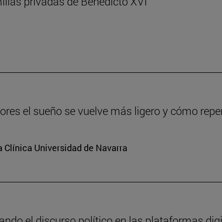
ilías privadas de Benedicto XVI
s el sueño se vuelve más ligero y cómo reper
a Clínica Universidad de Navarra
do el discurso político en las plataformas digi