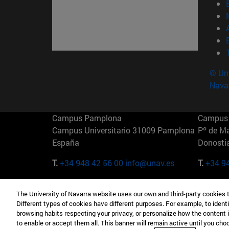
© Uni
Nava
Campus Pamplona
Campus 
Campus Universitario 31009 Pamplona
Pº de M
España
Donosti
T.
+34 948 42 56 00
info@unav.es
T.
+34 9
Campus Madrid (IESE)
Campus 
The University of Navarra website uses our own and third-party cookies 
Camino del Cerro Águila 3 28023
165 W 5
Different types of cookies have different purposes. For example, to identi
Madrid España
EE.UU
browsing habits respecting your privacy, or personalize how the content 
to enable or accept them all. This banner will remain active until you ch
T.
+34 912 11 30 00
T.
+1 64