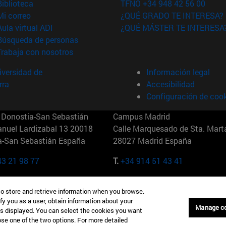
(abre en nueva ventana)
Biblioteca
TFNO +34 948 42 56 00
(abre en nueva ventana)
Mi correo
¿QUÉ GRADO TE INTERESA?
(abre en nueva ventana)
Aula virtual ADI
¿QUÉ MÁSTER TE INTERESA
(abre en nueva ventana)
Búsqueda de personas
(abre en nueva ventana)
Trabaja con nosotros
versidad de
Información legal
rra
Accesibilidad
Configuración de coo
Donostia-San Sebastián
Campus Madrid
anuel Lardizabal 13 20018
Calle Marquesado de Sta. Marta
a-San Sebastián España
28027 Madrid España
43 21 98 77
T.
+34 914 51 43 41
Nueva York (IESE)
Campus Munich (IESE)
to store and retrieve information when you browse.
7th St 10019-2201 Nueva York
Maria-Theresia-Straße 15 8167
fy you as a user, obtain information about your
Múnich Alemania
Manage c
is displayed. You can select the cookies you want
oose one of the two options. For more detailed
6 346 8850
T.
+49 89 24209790