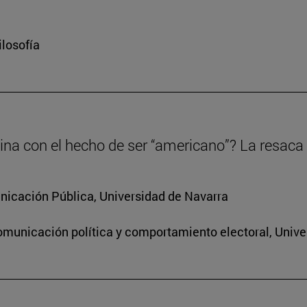
ilosofía
tina con el hecho de ser “americano”? La resac
icación Pública, Universidad de Navarra
omunicación política y comportamiento electoral, Unive