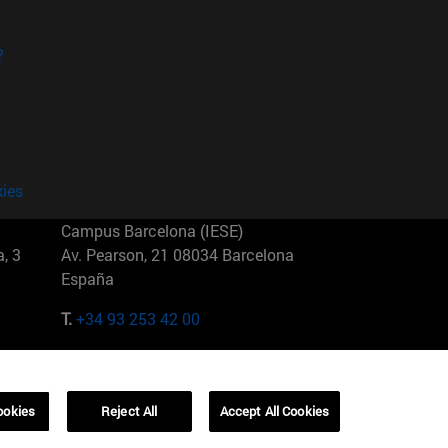
?
kies
Campus Barcelona (IESE)
, 3
Av. Pearson, 21 08034 Barcelona
España
T.
+34 93 253 42 00
Campus Sao Paulo (IESE)
5
Rua Martiniano de Carvalho, 573
01321001 Bela Vista Brasil
ookies
Reject All
Accept All Cookies
T.
+55 11 3177-8300