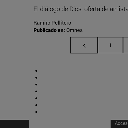
El diálogo de Dios: oferta de amist
Ramiro Pellitero
Publicado en:
Omnes
Página
1
Acces