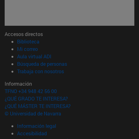
Accesos directos
(abre en nueva ventana)
Biblioteca
(abre en nueva ventana)
Mi correo
(abre en nueva ventana)
Aula virtual ADI
(abre en nueva ventana)
Búsqueda de personas
(abre en nueva ventana)
Trabaja con nosotros
Información
TFNO +34 948 42 56 00
¿QUÉ GRADO TE INTERESA?
¿QUÉ MÁSTER TE INTERESA?
© Universidad de Navarra
Información legal
Accesibilidad