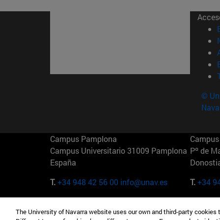
Acces
© Uni
Nava
Campus Pamplona
Campus 
Campus Universitario 31009 Pamplona
Pº de M
España
Donosti
T.
+34 948 42 56 00
info@unav.es
T.
+34 9
Campus Madrid (IESE)
Campus 
The University of Navarra website uses our own and third-party cookies 
Camino del Cerro Águila 3 28023
165 W 5