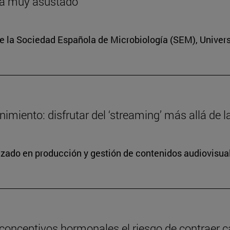
ría muy asustado
e la Sociedad Española de Microbiología (SEM), Univer
miento: disfrutar del ‘streaming’ más allá de la
lizado en producción y gestión de contenidos audiovisua
conceptivos hormonales el riesgo de contraer