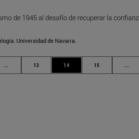
mo de 1945 al desafío de recuperar la confianz
logía. Universidad de Navarra.
Páginas intermedias Use TAB para desplazarse.
Página
Página
Página
Pági
...
13
14
15
...