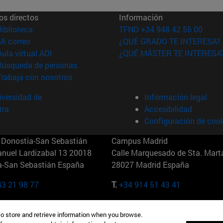
os directos
Información
(abre en nueva ventana)
Biblioteca
TFNO +34 948 42 56 00
(abre en nueva ventana)
Mi correo
¿QUÉ GRADO TE INTERESA?
(abre en nueva ventana)
Aula virtual ADI
¿QUÉ MÁSTER TE INTERESA
(abre en nueva ventana)
Búsqueda de personas
(abre en nueva ventana)
Trabaja con nosotros
versidad de
Información legal
rra
Accesibilidad
Configuración de coo
Donostia-San Sebastián
Campus Madrid
anuel Lardizabal 13 20018
Calle Marquesado de Sta. Marta
a-San Sebastián España
28027 Madrid España
43 21 98 77
T.
+34 914 51 43 41
Nueva York (IESE)
Campus Munich (IESE)
to store and retrieve information when you browse.
7th St 10019-2201 Nueva York
Maria-Theresia-Straße 15 8167