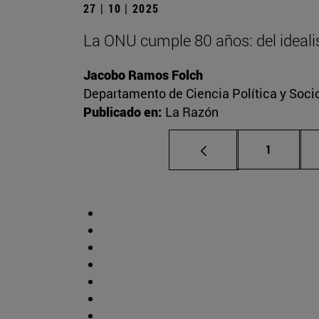
27 | 10 | 2025
La ONU cumple 80 años: del idealis
Jacobo Ramos Folch
Departamento de Ciencia Política y Socio
Publicado en:
La Razón
Página
1