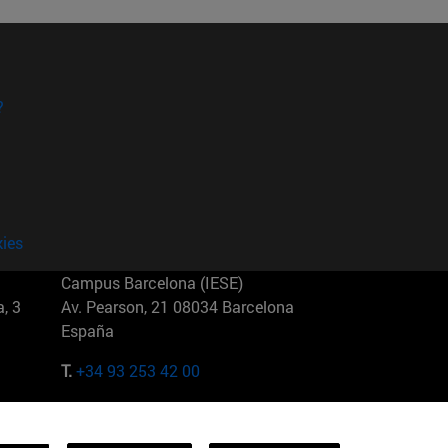
?
kies
Campus Barcelona (IESE)
, 3
Av. Pearson, 21 08034 Barcelona
España
T.
+34 93 253 42 00
Campus Sao Paulo (IESE)
5
Rua Martiniano de Carvalho, 573