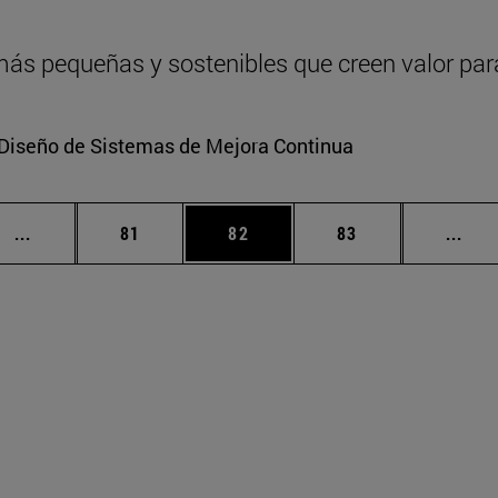
s pequeñas y sostenibles que creen valor para
en Diseño de Sistemas de Mejora Continua
Páginas intermedias Use TAB para desplazarse.
Página
Página
Página
Pági
...
81
82
83
...