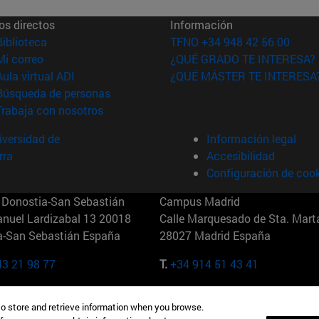
os directos
Información
(abre en nueva ventana)
Biblioteca
TFNO +34 948 42 56 00
(abre en nueva ventana)
Mi correo
¿QUÉ GRADO TE INTERESA?
(abre en nueva ventana)
Aula virtual ADI
¿QUÉ MÁSTER TE INTERESA
(abre en nueva ventana)
Búsqueda de personas
(abre en nueva ventana)
Trabaja con nosotros
versidad de
Información legal
rra
Accesibilidad
Configuración de coo
Donostia-San Sebastián
Campus Madrid
anuel Lardizabal 13 20018
Calle Marquesado de Sta. Marta
a-San Sebastián España
28027 Madrid España
43 21 98 77
T.
+34 914 51 43 41
Nueva York (IESE)
Campus Munich (IESE)
to store and retrieve information when you browse.
7th St 10019-2201 Nueva York
Maria-Theresia-Straße 15 8167