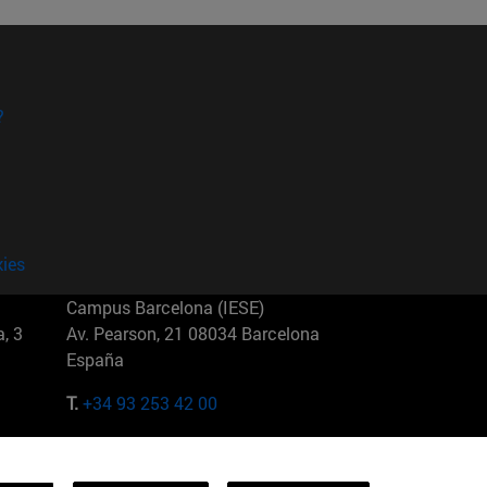
?
kies
Campus Barcelona (IESE)
, 3
Av. Pearson, 21 08034 Barcelona
España
T.
+34 93 253 42 00
Campus Sao Paulo (IESE)
5
Rua Martiniano de Carvalho, 573