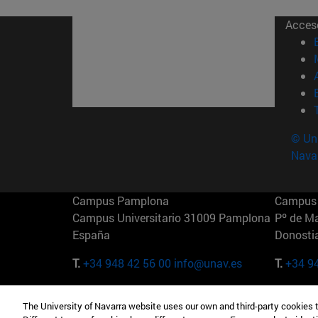
Acces
© Uni
Nava
Campus Pamplona
Campus 
Campus Universitario 31009 Pamplona
Pº de M
España
Donosti
T.
+34 948 42 56 00
info@unav.es
T.
+34 9
Campus Madrid (IESE)
Campus 
The University of Navarra website uses our own and third-party cookies 
Camino del Cerro Águila 3 28023
165 W 5