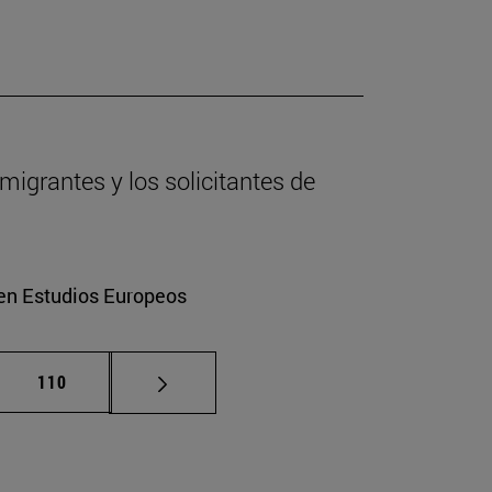
migrantes y los solicitantes de
 en Estudios Europeos
as intermedias Use TAB para desplazarse.
Página
110