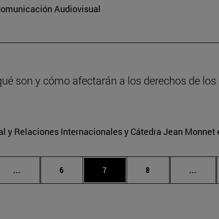
 Comunicación Audiovisual
qué son y cómo afectarán a los derechos de los 
nal y Relaciones Internacionales y Cátedra Jean Monnet
Páginas intermedias Use TAB para desplazarse.
Página
Página
Página
Págin
...
6
7
8
...