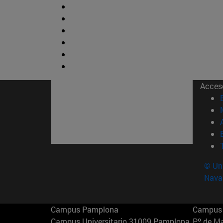
Acces
© Uni
Nava
Campus Pamplona
Campus 
Campus Universitario 31009 Pamplona
Pº de M