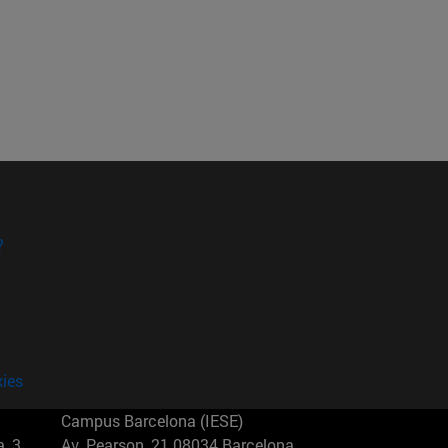
?
kies
Campus Barcelona (IESE)
, 3
Av. Pearson, 21 08034 Barcelona