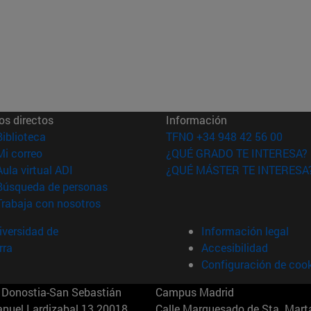
os directos
Información
(abre en nueva ventana)
Biblioteca
TFNO +34 948 42 56 00
(abre en nueva ventana)
Mi correo
¿QUÉ GRADO TE INTERESA?
(abre en nueva ventana)
Aula virtual ADI
¿QUÉ MÁSTER TE INTERESA
(abre en nueva ventana)
Búsqueda de personas
(abre en nueva ventana)
Trabaja con nosotros
versidad de
Información legal
rra
Accesibilidad
Configuración de coo
Donostia-San Sebastián
Campus Madrid
anuel Lardizabal 13 20018
Calle Marquesado de Sta. Marta