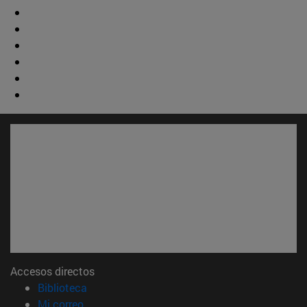
Accesos directos
(abre en nueva ventana)
Biblioteca
(abre en nueva ventana)
Mi correo