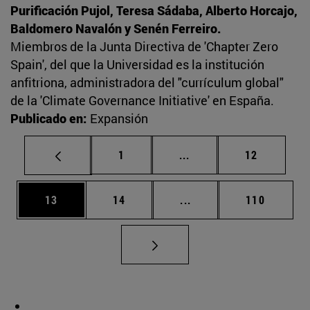
Purificación Pujol, Teresa Sádaba, Alberto Horcajo,
Baldomero Navalón y Senén Ferreiro.
Miembros de la Junta Directiva de 'Chapter Zero
Spain', del que la Universidad es la institución
anfitriona, administradora del "currículum global"
de la 'Climate Governance Initiative' en España.
Publicado en:
Expansión
Página
Páginas intermedias Us
Página
1
...
12
Página
Página
Páginas intermedias U
Página
13
14
...
110