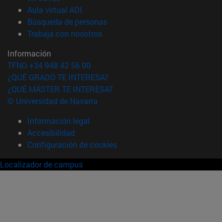
(abre en nueva ventana)
Aula virtual ADI
(abre en nueva ventana)
Búsqueda de personas
(abre en nueva ventana)
Trabaja con nosotros
Información
TFNO +34 948 42 56 00
¿QUÉ GRADO TE INTERESA?
¿QUÉ MÁSTER TE INTERESA?
© Universidad de Navarra
Información legal
Accesibilidad
Configuración de cookies
Localizador de campus