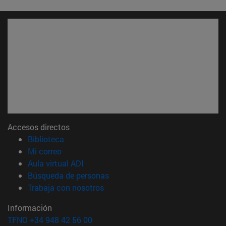
Accesos directos
(abre en nueva ventana)
Biblioteca
(abre en nueva ventana)
Mi correo
(abre en nueva ventana)
Aula virtual ADI
(abre en nueva ventana)
Búsqueda de personas
(abre en nueva ventana)
Trabaja con nosotros
Información
TFNO +34 948 42 56 00