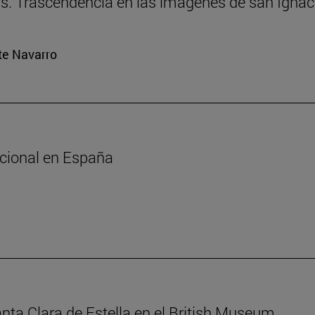
ias. Trascendencia en las imágenes de san Igna
rte Navarro
ucional en España
anta Clara de Estella en el British Museum