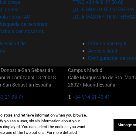
(abre en nueva ventana)
Biblioteca
TFNO +34 948 42 56 00
(abre en nueva ventana)
Mi correo
¿QUÉ GRADO TE INTERESA?
(abre en nueva ventana)
Aula virtual ADI
¿QUÉ MÁSTER TE INTERESA
(abre en nueva ventana)
Búsqueda de personas
(abre en nueva ventana)
Trabaja con nosotros
versidad de
Información legal
rra
Accesibilidad
Configuración de coo
Donostia-San Sebastián
Campus Madrid
anuel Lardizabal 13 20018
Calle Marquesado de Sta. Marta
a-San Sebastián España
28027 Madrid España
43 21 98 77
T.
+34 914 51 43 41
Nueva York (IESE)
Campus Munich (IESE)
to store and retrieve information when you browse.
7th St 10019-2201 Nueva York
Maria-Theresia-Straße 15 8167
fy you as a user, obtain information about your
Múnich Alemania
Manage c
is displayed. You can select the cookies you want
oose one of the two options. For more detailed
6 346 8850
T.
+49 89 24209790