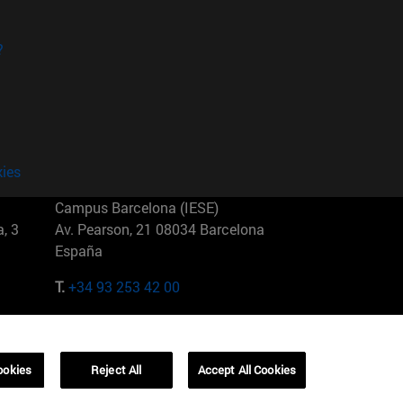
?
kies
Campus Barcelona (IESE)
, 3
Av. Pearson, 21 08034 Barcelona
España
T.
+34 93 253 42 00
Campus Sao Paulo (IESE)
5
Rua Martiniano de Carvalho, 573
01321001 Bela Vista Brasil
ookies
Reject All
Accept All Cookies
T.
+55 11 3177-8300