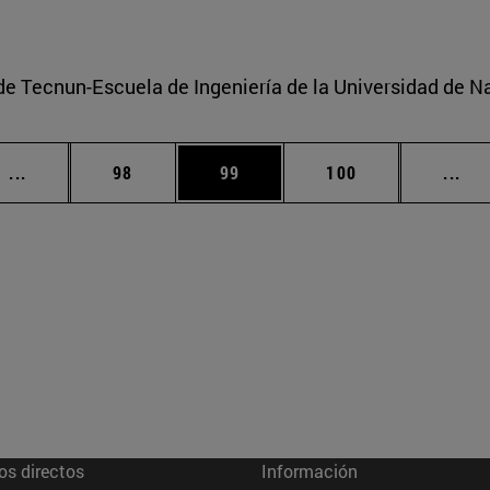
e Tecnun-Escuela de Ingeniería de la Universidad de N
Páginas intermedias Use TAB para desplazarse.
Página
Página
Página
Pág
...
98
99
100
...
os directos
Información