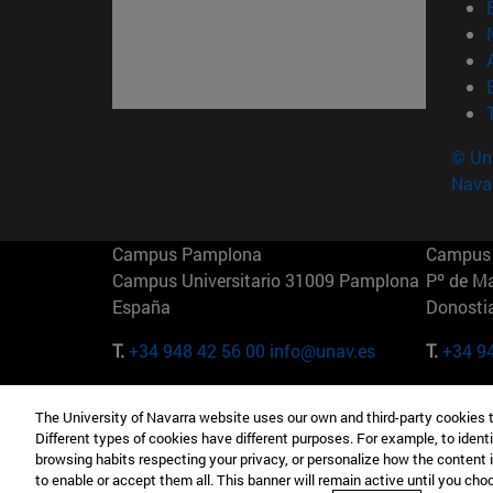
© Uni
Nava
Campus Pamplona
Campus 
Campus Universitario 31009 Pamplona
Pº de M
España
Donosti
T.
+34 948 42 56 00
info@unav.es
T.
+34 9
Campus Madrid (IESE)
Campus 
The University of Navarra website uses our own and third-party cookies 
Camino del Cerro Águila 3 28023
165 W 5
Different types of cookies have different purposes. For example, to identi
Madrid España
EE.UU
browsing habits respecting your privacy, or personalize how the content 
to enable or accept them all. This banner will remain active until you ch
T.
+34 912 11 30 00
T.
+1 64