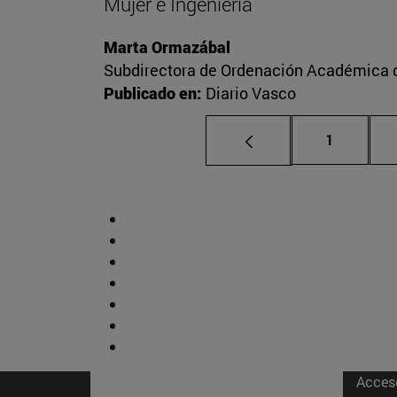
Mujer e Ingeniería
Marta Ormazábal
Subdirectora de Ordenación Académica d
Publicado en:
Diario Vasco
Página
1
Acces