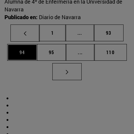
Alumna de 4º de Enfermería en la Universidad de
Navarra
Publicado en:
Diario de Navarra
Página
Páginas intermedias Us
Página
1
...
93
Página
Página
Páginas intermedias U
Página
94
95
...
110