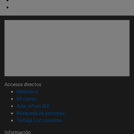
Accesos directos
(abre en nueva ventana)
Biblioteca
(abre en nueva ventana)
Mi correo
(abre en nueva ventana)
Aula virtual ADI
(abre en nueva ventana)
Búsqueda de personas
(abre en nueva ventana)
Trabaja con nosotros
Información