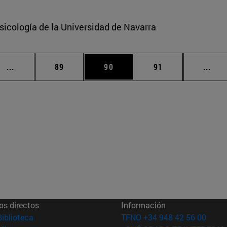
sicología de la Universidad de Navarra
Páginas intermedias Use TAB para desplazarse.
Página
Página
Página
Pági
...
89
90
91
...
os directos
Información
(abre en nueva ventana)
Biblioteca
TFNO +34 948 42 56 00