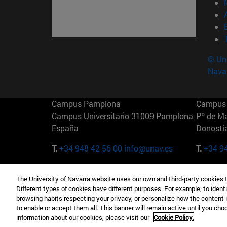
© Uni
Nava
Campus Pamplona
Campus 
Campus Universitario 31009 Pamplona
Pº de M
España
Donosti
T.
+34 948 42 56 00
info@unav.es
T.
+34 9
Campus Madrid (IESE)
Campus 
The University of Navarra website uses our own and third-party cookies 
Camino del Cerro Águila 3 28023
165 W 5
Different types of cookies have different purposes. For example, to identi
Madrid España
EE.UU
browsing habits respecting your privacy, or personalize how the content 
to enable or accept them all. This banner will remain active until you ch
T.
+34 912 11 30 00
T.
+1 64
information about our cookies, please visit our
Cookie Policy.