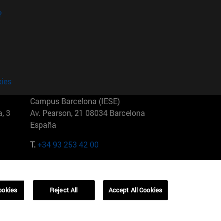
?
kies
Campus Barcelona (IESE)
, 3
Av. Pearson, 21 08034 Barcelona
España
T.
+34 93 253 42 00
Campus Sao Paulo (IESE)
5
Rua Martiniano de Carvalho, 573
01321001 Bela Vista Brasil
ookies
Reject All
Accept All Cookies
T.
+55 11 3177-8300