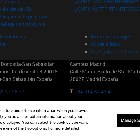
(abre en nueva ventana)
Mi correo
¿QUÉ GRADO TE INTERESA?
(abre en nueva ventana)
Aula virtual ADI
¿QUÉ MÁSTER TE INTERESA
(abre en nueva ventana)
Búsqueda de personas
(abre en nueva ventana)
Trabaja con nosotros
versidad de
Información legal
rra
Accesibilidad
Configuración de coo
Donostia-San Sebastián
Campus Madrid
anuel Lardizabal 13 20018
Calle Marquesado de Sta. Marta
a-San Sebastián España
28027 Madrid España
43 21 98 77
T.
+34 914 51 43 41
Nueva York (IESE)
Campus Munich (IESE)
to store and retrieve information when you browse.
7th St 10019-2201 Nueva York
Maria-Theresia-Straße 15 8167
fy you as a user, obtain information about your
Múnich Alemania
Manage c
is displayed. You can select the cookies you want
oose one of the two options. For more detailed
6 346 8850
T.
+49 89 24209790