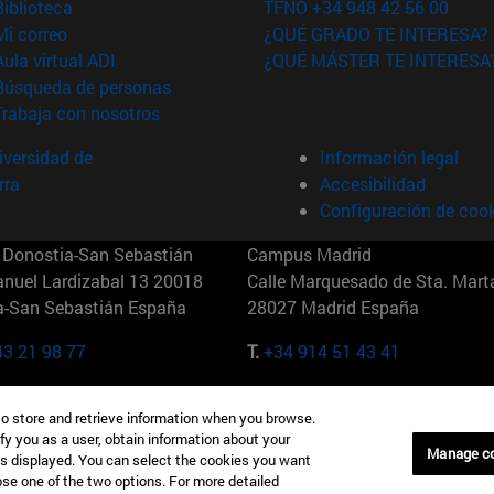
(abre en nueva ventana)
Biblioteca
TFNO +34 948 42 56 00
(abre en nueva ventana)
Mi correo
¿QUÉ GRADO TE INTERESA?
(abre en nueva ventana)
Aula virtual ADI
¿QUÉ MÁSTER TE INTERESA
(abre en nueva ventana)
Búsqueda de personas
(abre en nueva ventana)
Trabaja con nosotros
versidad de
Información legal
rra
Accesibilidad
Configuración de coo
Donostia-San Sebastián
Campus Madrid
anuel Lardizabal 13 20018
Calle Marquesado de Sta. Marta
a-San Sebastián España
28027 Madrid España
43 21 98 77
T.
+34 914 51 43 41
Nueva York (IESE)
Campus Munich (IESE)
to store and retrieve information when you browse.
7th St 10019-2201 Nueva York
Maria-Theresia-Straße 15 8167
fy you as a user, obtain information about your
Múnich Alemania
Manage c
is displayed. You can select the cookies you want
oose one of the two options. For more detailed
6 346 8850
T.
+49 89 24209790