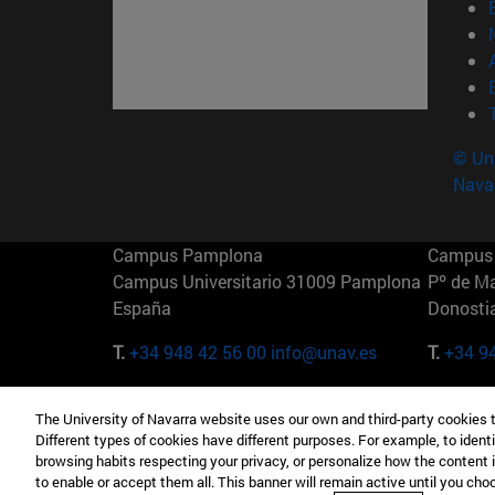
© Uni
Nava
Campus Pamplona
Campus 
Campus Universitario 31009 Pamplona
Pº de M
España
Donosti
T.
+34 948 42 56 00
info@unav.es
T.
+34 9
Campus Madrid (IESE)
Campus 
The University of Navarra website uses our own and third-party cookies 
Camino del Cerro Águila 3 28023
165 W 5
Different types of cookies have different purposes. For example, to identi
Madrid España
EE.UU
browsing habits respecting your privacy, or personalize how the content 
to enable or accept them all. This banner will remain active until you ch
T.
+34 912 11 30 00
T.
+1 64