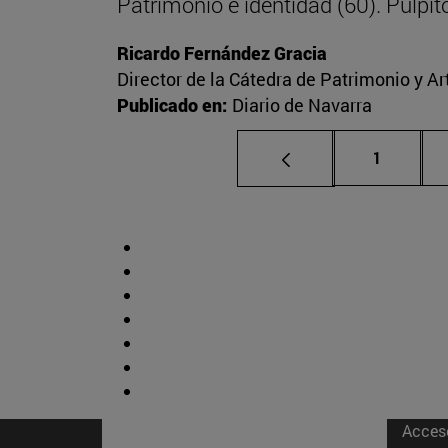
Patrimonio e identidad (60). Púlpitos
Ricardo Fernández Gracia
Director de la Cátedra de Patrimonio y A
Publicado en:
Diario de Navarra
Página
1
Acces