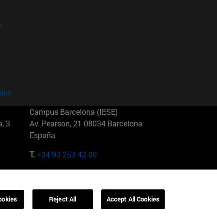
?
kies
Campus Barcelona (IESE)
, 3
Av. Pearson, 21 08034 Barcelona
España
T.
+34 93 253 42 00
Campus Sao Paulo (IESE)
5
Rua Martiniano de Carvalho, 573
01321001 Bela Vista Brasil
ookies
Reject All
Accept All Cookies
T.
+55 11 3177-8300