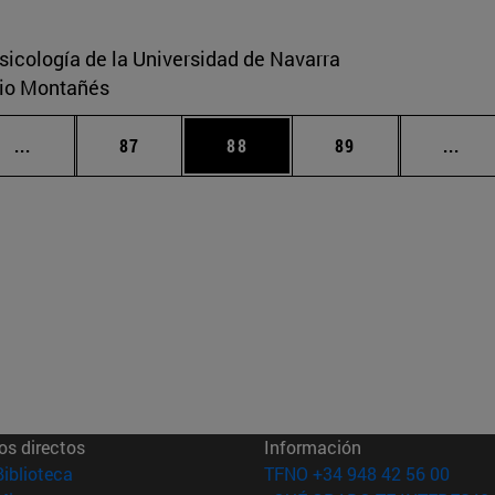
sicología de la Universidad de Navarra
ario Montañés
Páginas intermedias Use TAB para desplazarse.
Página
Página
Página
Pági
...
87
88
89
...
os directos
Información
(abre en nueva ventana)
Biblioteca
TFNO +34 948 42 56 00