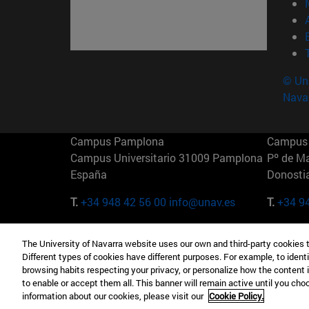
© Uni
Nava
Campus Pamplona
Campus 
Campus Universitario 31009 Pamplona
Pº de M
España
Donosti
T.
+34 948 42 56 00
info@unav.es
T.
+34 9
Campus Madrid (IESE)
Campus 
The University of Navarra website uses our own and third-party cookies 
Camino del Cerro Águila 3 28023
165 W 5
Different types of cookies have different purposes. For example, to identi
Madrid España
EE.UU
browsing habits respecting your privacy, or personalize how the content 
to enable or accept them all. This banner will remain active until you ch
T.
+34 912 11 30 00
T.
+1 64
information about our cookies, please visit our
Cookie Policy.