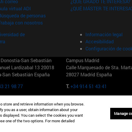
(abre en nueva ventana)
Mi correo
¿QUÉ GRADO TE INTERESA?
(abre en nueva ventana)
Aula virtual ADI
¿QUÉ MÁSTER TE INTERESA
(abre en nueva ventana)
Búsqueda de personas
(abre en nueva ventana)
Trabaja con nosotros
versidad de
Información legal
rra
Accesibilidad
Configuración de coo
Donostia-San Sebastián
Campus Madrid
anuel Lardizabal 13 20018
Calle Marquesado de Sta. Marta
a-San Sebastián España
28027 Madrid España
43 21 98 77
T.
+34 914 51 43 41
Nueva York (IESE)
Campus Munich (IESE)
to store and retrieve information when you browse.
7th St 10019-2201 Nueva York
Maria-Theresia-Straße 15 8167
fy you as a user, obtain information about your
Múnich Alemania
Manage c
is displayed. You can select the cookies you want
oose one of the two options. For more detailed
6 346 8850
T.
+49 89 24209790