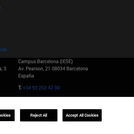
?
kies
Campus Barcelona (IESE)
, 3
Av. Pearson, 21 08034 Barcelona
España
T.
+34 93 253 42 00
Campus Sao Paulo (IESE)
5
Rua Martiniano de Carvalho, 573
01321001 Bela Vista Brasil
ookies
Reject All
Accept All Cookies
T.
+55 11 3177-8300