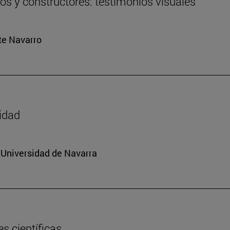
ros y constructores: testimonios visuales
rte Navarro
sidad
a Universidad de Navarra
s científicas