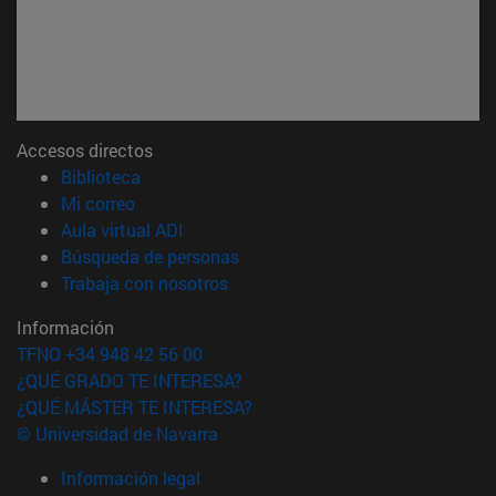
Accesos directos
(abre en nueva ventana)
Biblioteca
(abre en nueva ventana)
Mi correo
(abre en nueva ventana)
Aula virtual ADI
(abre en nueva ventana)
Búsqueda de personas
(abre en nueva ventana)
Trabaja con nosotros
Información
TFNO +34 948 42 56 00
¿QUÉ GRADO TE INTERESA?
¿QUÉ MÁSTER TE INTERESA?
© Universidad de Navarra
Información legal