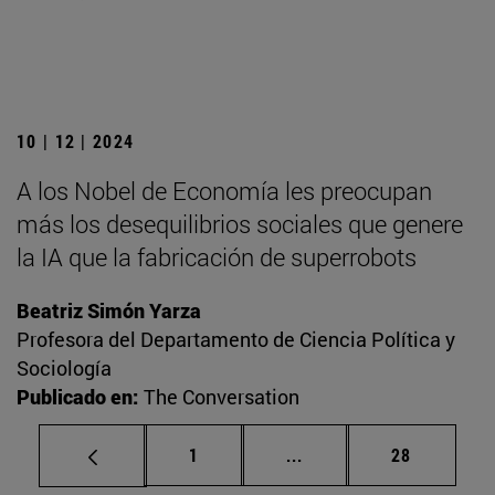
10 | 12 | 2024
A los Nobel de Economía les preocupan
más los desequilibrios sociales que genere
la IA que la fabricación de superrobots
Beatriz Simón Yarza
Profesora del Departamento de Ciencia Política y
Sociología
Publicado en:
The Conversation
Página
Páginas intermedias Us
Página
1
...
28