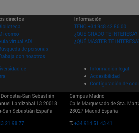
os directos
Información
(abre en nueva ventana)
Biblioteca
TFNO +34 948 42 56 00
(abre en nueva ventana)
Mi correo
¿QUÉ GRADO TE INTERESA?
(abre en nueva ventana)
Aula virtual ADI
¿QUÉ MÁSTER TE INTERESA
(abre en nueva ventana)
Búsqueda de personas
(abre en nueva ventana)
Trabaja con nosotros
versidad de
Información legal
rra
Accesibilidad
Configuración de coo
Donostia-San Sebastián
Campus Madrid
anuel Lardizabal 13 20018
Calle Marquesado de Sta. Marta
a-San Sebastián España
28027 Madrid España
43 21 98 77
T.
+34 914 51 43 41
Nueva York (IESE)
Campus Munich (IESE)