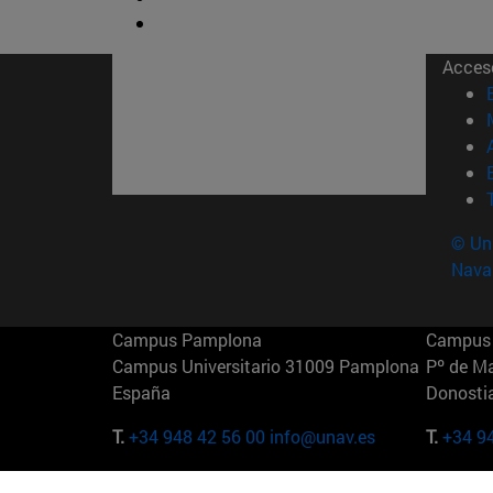
Acces
© Uni
Nava
Campus Pamplona
Campus 
Campus Universitario 31009 Pamplona
Pº de M
España
Donosti
T.
+34 948 42 56 00
info@unav.es
T.
+34 9
Campus Madrid (IESE)
Campus 