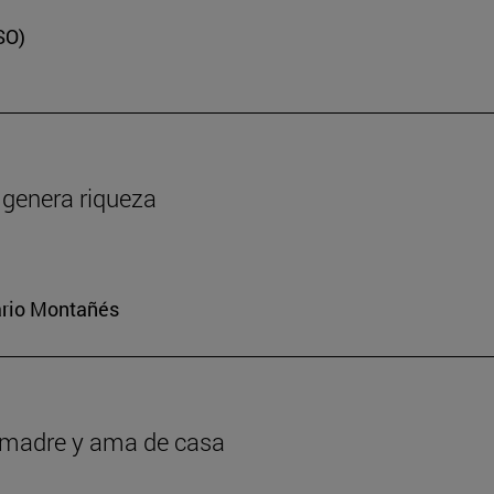
SO)
y genera riqueza
iario Montañés
r madre y ama de casa