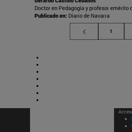
Gerardo Castillo Ceballos
Doctor en Pedagogía y profesor emérito 
Publicado en:
Diario de Navarra
Página
1
Acces