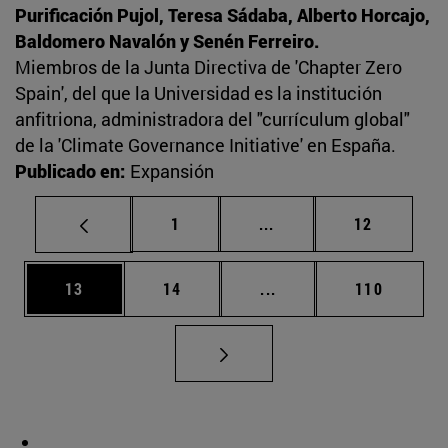
Purificación Pujol, Teresa Sádaba, Alberto Horcajo,
Baldomero Navalón y Senén Ferreiro.
Miembros de la Junta Directiva de 'Chapter Zero
Spain', del que la Universidad es la institución
anfitriona, administradora del "currículum global"
de la 'Climate Governance Initiative' en España.
Publicado en:
Expansión
Página
Páginas intermedias Us
Página
1
...
12
Página
Página
Páginas intermedias U
Página
13
14
...
110