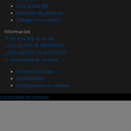
(abre en nueva ventana)
Aula virtual ADI
(abre en nueva ventana)
Búsqueda de personas
(abre en nueva ventana)
Trabaja con nosotros
Información
TFNO +34 948 42 56 00
¿QUÉ GRADO TE INTERESA?
¿QUÉ MÁSTER TE INTERESA?
© Universidad de Navarra
Información legal
Accesibilidad
Configuración de cookies
Localizador de campus