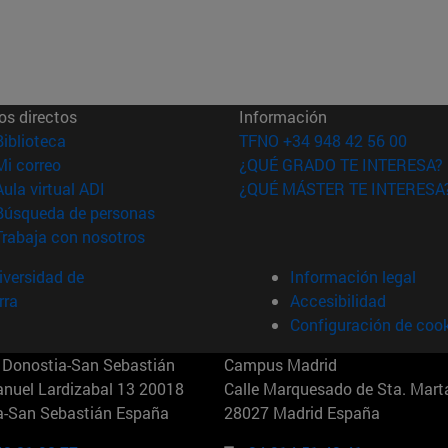
os directos
Información
(abre en nueva ventana)
Biblioteca
TFNO +34 948 42 56 00
(abre en nueva ventana)
Mi correo
¿QUÉ GRADO TE INTERESA?
(abre en nueva ventana)
Aula virtual ADI
¿QUÉ MÁSTER TE INTERESA
(abre en nueva ventana)
Búsqueda de personas
(abre en nueva ventana)
Trabaja con nosotros
versidad de
Información legal
rra
Accesibilidad
Configuración de coo
Donostia-San Sebastián
Campus Madrid
anuel Lardizabal 13 20018
Calle Marquesado de Sta. Marta
a-San Sebastián España
28027 Madrid España