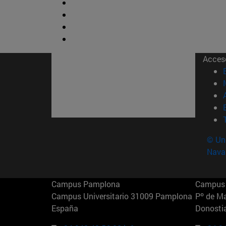
Acces
© Uni
Nava
Campus Pamplona
Campus 
Campus Universitario 31009 Pamplona
Pº de M
España
Donosti