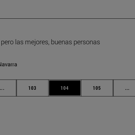
 pero las mejores, buenas personas
Navarra
Páginas intermedias Use TAB para desplazarse.
Página
Página
Página
Pá
...
103
104
105
...