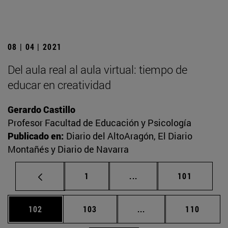
08 | 04 | 2021
Del aula real al aula virtual: tiempo de
educar en creatividad
Gerardo Castillo
Profesor Facultad de Educación y Psicología
Publicado en:
Diario del AltoAragón, El Diario
Montañés y Diario de Navarra
Página
Páginas intermedias Us
Página
1
...
101
Página
Página
Páginas intermedias 
Página
102
103
...
110