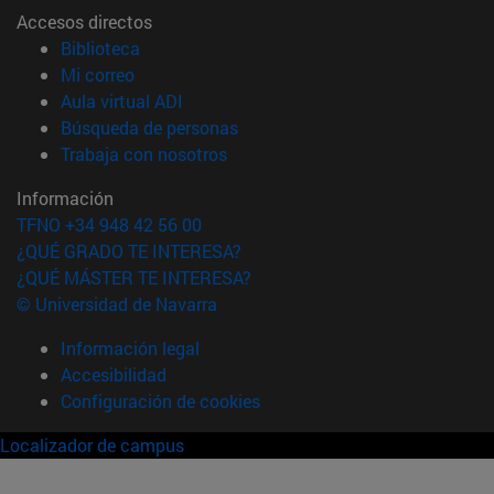
Accesos directos
(abre en nueva ventana)
Biblioteca
(abre en nueva ventana)
Mi correo
(abre en nueva ventana)
Aula virtual ADI
(abre en nueva ventana)
Búsqueda de personas
(abre en nueva ventana)
Trabaja con nosotros
Información
TFNO +34 948 42 56 00
¿QUÉ GRADO TE INTERESA?
¿QUÉ MÁSTER TE INTERESA?
© Universidad de Navarra
Información legal
Accesibilidad
Configuración de cookies
Localizador de campus