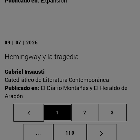
Publicado en:
Expansión
09 | 07 | 2026
Hemingway y la tragedia
Gabriel Insausti
Catedrático de Literatura Contemporánea
Publicado en:
El Diario Montañés y El Heraldo de
Aragón
Página
Página
Página
1
2
3
Páginas intermedias Use TAB para desplaz
Página
...
110