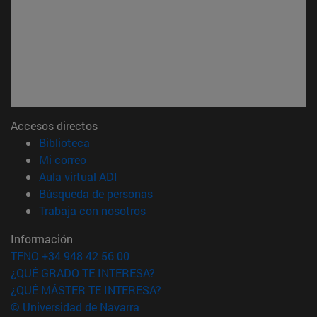
Accesos directos
(abre en nueva ventana)
Biblioteca
(abre en nueva ventana)
Mi correo
(abre en nueva ventana)
Aula virtual ADI
(abre en nueva ventana)
Búsqueda de personas
(abre en nueva ventana)
Trabaja con nosotros
Información
TFNO +34 948 42 56 00
¿QUÉ GRADO TE INTERESA?
¿QUÉ MÁSTER TE INTERESA?
© Universidad de Navarra