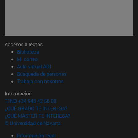
Accesos directos
(abre en nueva ventana)
Biblioteca
(abre en nueva ventana)
Mi correo
(abre en nueva ventana)
Aula virtual ADI
(abre en nueva ventana)
Búsqueda de personas
(abre en nueva ventana)
Trabaja con nosotros
Información
TFNO +34 948 42 56 00
¿QUÉ GRADO TE INTERESA?
¿QUÉ MÁSTER TE INTERESA?
© Universidad de Navarra
Información legal