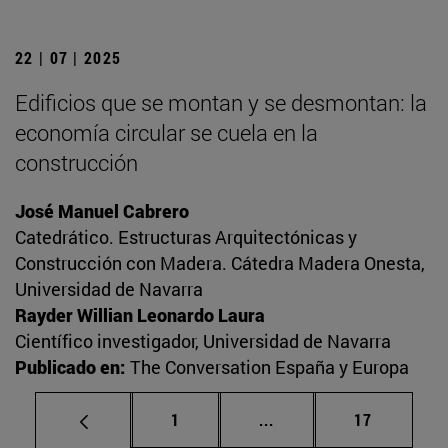
22 | 07 | 2025
Edificios que se montan y se desmontan: la
economía circular se cuela en la
construcción
José Manuel Cabrero
Catedrático. Estructuras Arquitectónicas y
Construcción con Madera. Cátedra Madera Onesta,
Universidad de Navarra
Rayder Willian Leonardo Laura
Científico investigador, Universidad de Navarra
Publicado en:
The Conversation España y Europa
Página
Páginas intermedias Us
Página
1
...
17