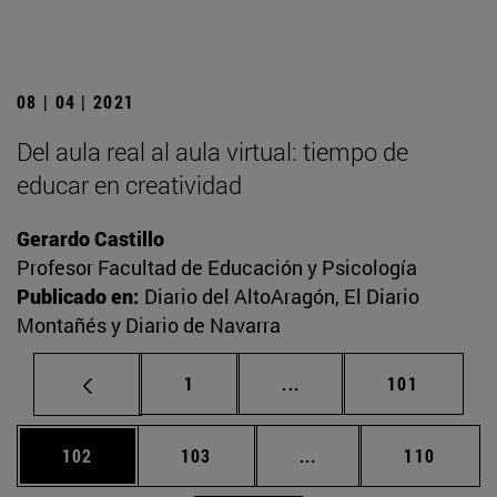
08 | 04 | 2021
Del aula real al aula virtual: tiempo de
educar en creatividad
Gerardo Castillo
Profesor Facultad de Educación y Psicología
Publicado en:
Diario del AltoAragón, El Diario
Montañés y Diario de Navarra
Página
Páginas intermedias Us
Página
1
...
101
Página
Página
Páginas intermedias 
Página
102
103
...
110