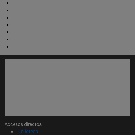
Accesos directos
(abre en nueva ventana)
Biblioteca