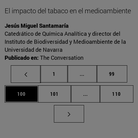
El impacto del tabaco en el medioambiente
Jesús Miguel Santamaría
Catedrático de Química Analítica y director del
Instituto de Biodiversidad y Medioambiente de la
Universidad de Navarra
Publicado en:
The Conversation
Página
Páginas intermedias Us
Página
1
...
99
Página
Página
Páginas intermedias 
Página
100
101
...
110