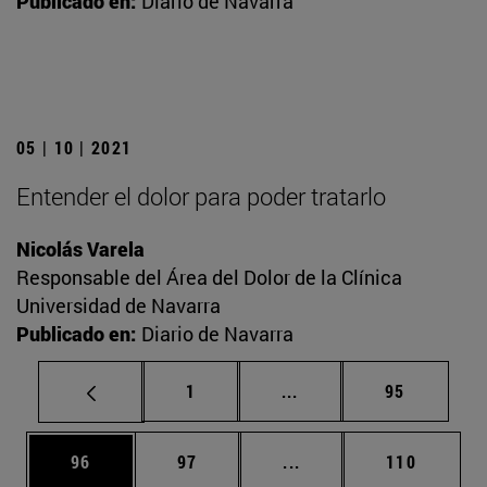
Publicado en:
Diario de Navarra
05 | 10 | 2021
Entender el dolor para poder tratarlo
Nicolás Varela
Responsable del Área del Dolor de la Clínica
Universidad de Navarra
Publicado en:
Diario de Navarra
Página
Páginas intermedias Us
Página
1
...
95
Página
Página
Páginas intermedias U
Página
96
97
...
110