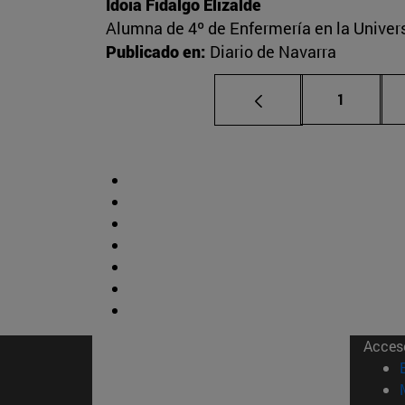
Idoia Fidalgo Elizalde
Alumna de 4º de Enfermería en la Univer
Publicado en:
Diario de Navarra
Página
1
Acces