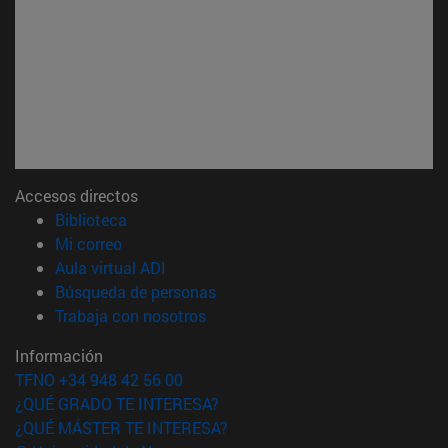
Accesos directos
(abre en nueva ventana)
Biblioteca
(abre en nueva ventana)
Mi correo
(abre en nueva ventana)
Aula virtual ADI
(abre en nueva ventana)
Búsqueda de personas
(abre en nueva ventana)
Trabaja con nosotros
Información
TFNO +34 948 42 56 00
¿QUÉ GRADO TE INTERESA?
¿QUÉ MÁSTER TE INTERESA?