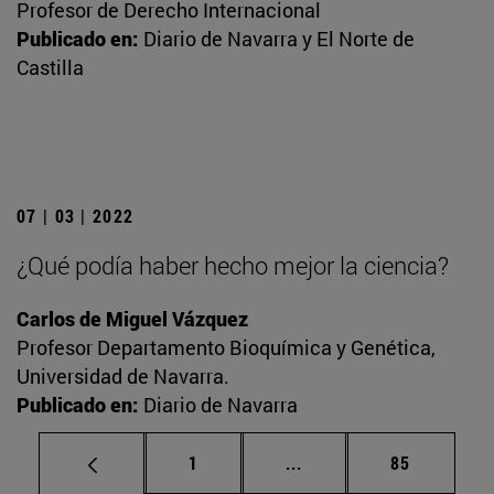
Profesor de Derecho Internacional
Publicado en:
Diario de Navarra y El Norte de
Castilla
07 | 03 | 2022
¿Qué podía haber hecho mejor la ciencia?
Carlos de Miguel Vázquez
Profesor Departamento Bioquímica y Genética,
Universidad de Navarra.
Publicado en:
Diario de Navarra
Página
Páginas intermedias Us
Página
1
...
85