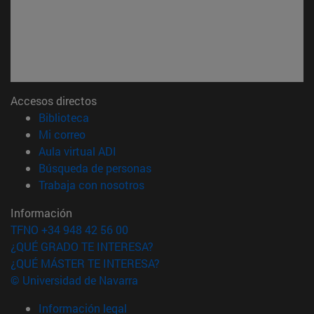
Accesos directos
(abre en nueva ventana)
Biblioteca
(abre en nueva ventana)
Mi correo
(abre en nueva ventana)
Aula virtual ADI
(abre en nueva ventana)
Búsqueda de personas
(abre en nueva ventana)
Trabaja con nosotros
Información
TFNO +34 948 42 56 00
¿QUÉ GRADO TE INTERESA?
¿QUÉ MÁSTER TE INTERESA?
© Universidad de Navarra
Información legal